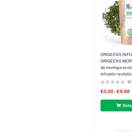
ORIGEENS INFU
ORIGEENS MORI
de moringa ecoló
Infusión revitali
10
€
0.00
-
€
9.99
Sele