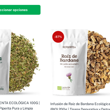
ccionar opciones
-87%
ENTA ECOLÓGICA 100G |
Infusión de Raíz de Bardana Ecológic
iperita Pura y Limpia
(BIO) 200g | Tisana Depurativa y Detox