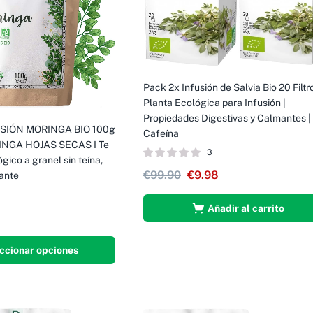
Pack 2x Infusión de Salvia Bio 20 Filtro
Planta Ecológica para Infusión |
Propiedades Digestivas y Calmantes |
SIÓN MORINGA BIO 100g
Cafeína
NGA HOJAS SECAS I Te
3
gico a granel sin teína,
€
99.90
€
9.98
zante
Añadir al carrito
ccionar opciones