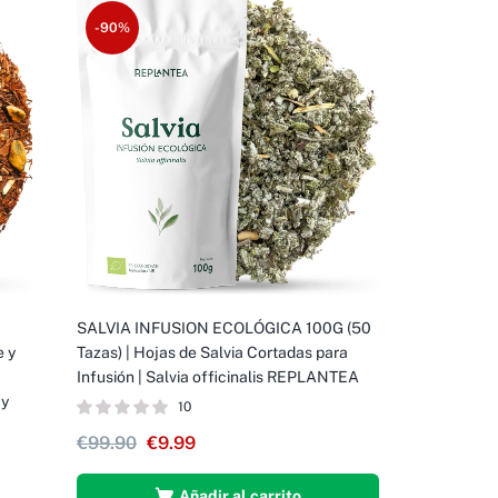
-90%
SALVIA INFUSION ECOLÓGICA 100G (50
e y
Tazas) | Hojas de Salvia Cortadas para
Infusión | Salvia officinalis REPLANTEA
 y
10
€
99.90
€
9.99
Añadir al carrito