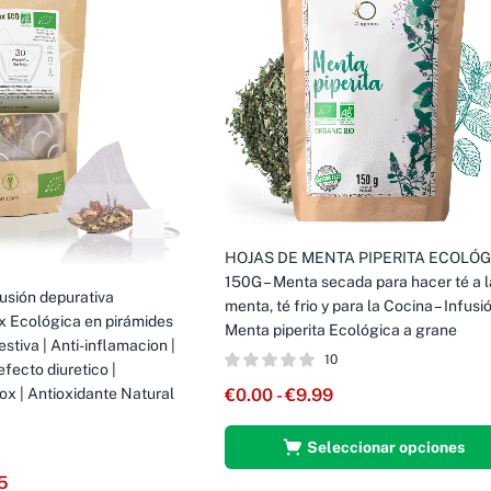
HOJAS DE MENTA PIPERITA ECOLÓG
150G – Menta secada para hacer té a l
usión depurativa
menta, té frio y para la Cocina – Infusi
x Ecológica en pirámides
Menta piperita Ecológica a grane
stiva | Anti-inflamacion |
10
fecto diuretico |
€
0.00
-
€
9.99
x | Antioxidante Natural
Seleccionar opciones
5