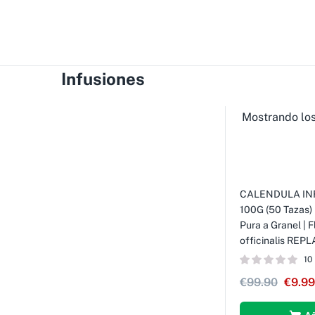
Infusiones
Mostrando los
CALENDULA IN
-90%
100G (50 Tazas) 
Pura a Granel | 
officinalis RE
10
€
99.90
€
9.99