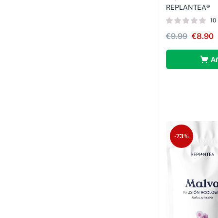
REPLANTEA®
10
€
9.99
€
8.90
Añ
-73%