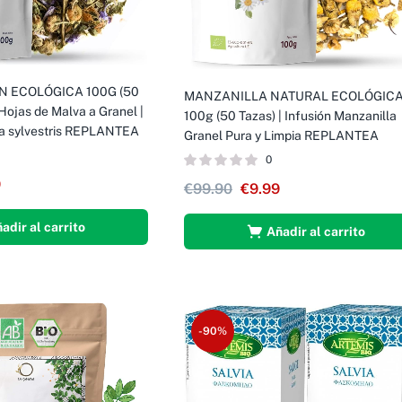
N ECOLÓGICA 100G (50
MANZANILLA NATURAL ECOLÓGIC
 Hojas de Malva a Granel |
100g (50 Tazas) | Infusión Manzanilla
va sylvestris REPLANTEA
Granel Pura y Limpia REPLANTEA
0
9
€
99.90
€
9.99
adir al carrito
Añadir al carrito
-90%