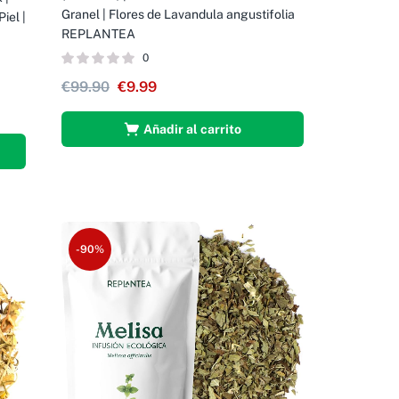
Granel | Flores de Lavandula angustifolia
iel |
REPLANTEA
0
€
99.90
€
9.99
Añadir al carrito
-90%