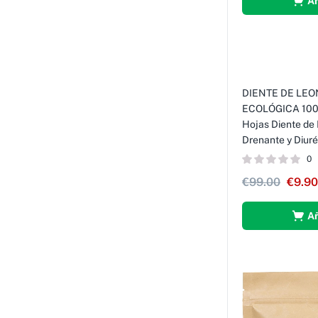
Añ
DIENTE DE LEO
-90%
ECOLÓGICA 100g 
Hojas Diente de 
Drenante y Diu
0
€
99.00
€
9.90
Añ