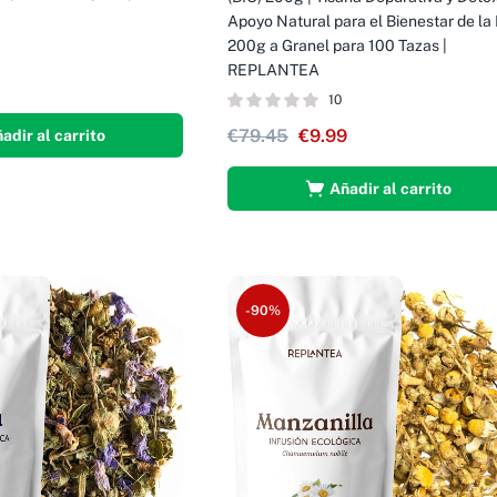
Apoyo Natural para el Bienestar de la P
200g a Granel para 100 Tazas |
REPLANTEA
10
€
79.45
€
9.99
adir al carrito
Añadir al carrito
-90%