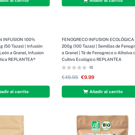
adir al carrito
Añadir al carrito
N INFUSION 100%
FENOGRECO INFUSION ECOLÓGICA
-80%
(50 Tazas) | Infusión
200g (100 Tazas) | Semillas de Fenog
León a Granel, Infusion
a Granel | Té de Fenogreco o Alholva 
rética REPLANTEA®
Cultivo Ecológico REPLANTEA
10
€
49.95
€
9.99
adir al carrito
Añadir al carrito