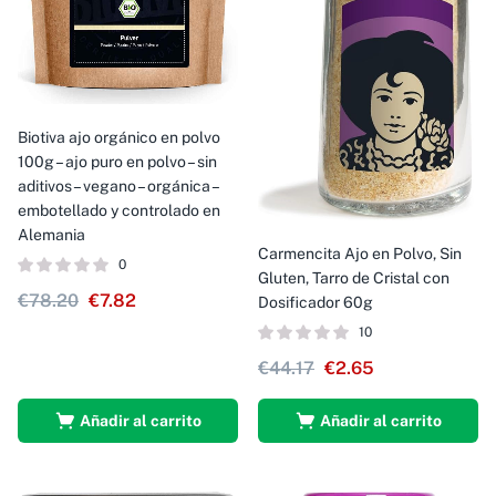
Biotiva ajo orgánico en polvo
100g – ajo puro en polvo – sin
aditivos – vegano – orgánica –
embotellado y controlado en
Alemania
Carmencita Ajo en Polvo, Sin
0
Gluten, Tarro de Cristal con
€
78.20
€
7.82
Dosificador 60g
10
€
44.17
€
2.65
Añadir al carrito
Añadir al carrito