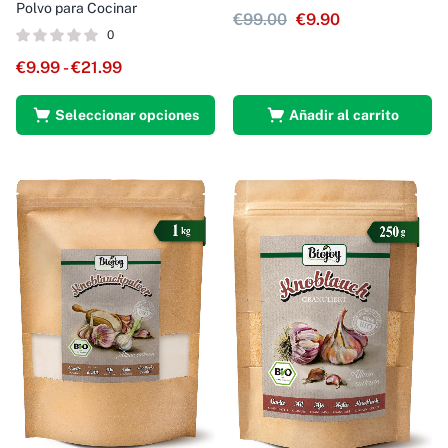
Polvo para Cocinar
€
99.00
€
9.90
0
€
9.99
-
€
21.99
Seleccionar opciones
Añadir al carrito