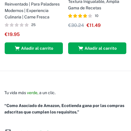
Textura Inigualable, Amplia
Reinventado | Para Paladares
Gama de Recetas
Modernos | Experiencia
10
Culinaria | Carne Fresca
Valorado
€
30.24
€
11.49
25
con
de 5
3.8
€
19.95
Añadir al carrito
Añadir al carrito
Tu vida más
verde,
a un clic.
“Como Asociado de Amazon, Ecotienda gana por las compras
adscritas que cumplen los requisitos.”