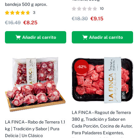
bandeja 500 g aprox.
10
3
€
18.30
€
9.15
Valorado con
€
16.49
€
8.25
4.67
de 5
Añadir al carrito
Añadir al carrito
-62%
LA FINCA – Ragout de Ternera
380 g, Tradición y Sabor en
LA FINCA – Rabo de Ternera 1.1
Cada Porción, Cocina de Autor,
kg | Tradición y Sabor | Pura
Para Paladares Exigentes,
Delicia | Un Clásico