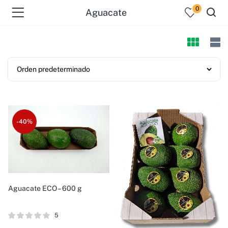
0
Aguacate
-40%
Aguacate ECO – 600 g
5