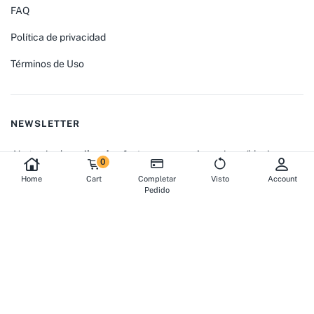
FAQ
Política de privacidad
Términos de Uso
NEWSLETTER
¡No te pierdas
miles de ofertas
y
promociones
increíbles!
0
Home
Cart
Completar
Visto
Account
Pedido
© 2025
Ecotienda
. All rights reserved.